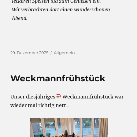
leckeren Speisen lud zum Genießen ein.
Wir verbrachten dort einen wunderschönen
Abend.
Veröffentlicht
Kategorien
29. Dezember 2025
Allgemein
am
Weckmannfrühstück
Unser diesjähriges
Weckmannfrühstück war
wieder mal richtig nett .