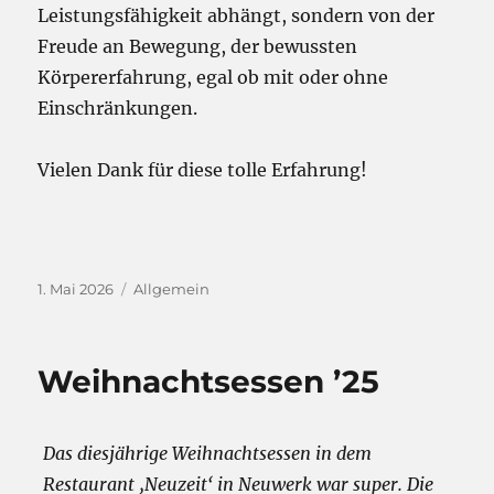
Leistungsfähigkeit abhängt, sondern von der
Freude an Bewegung, der bewussten
Körpererfahrung, egal ob mit oder ohne
Einschränkungen.
Vielen Dank für diese tolle Erfahrung!
Veröffentlicht
Kategorien
1. Mai 2026
Allgemein
am
Weihnachtsessen ’25
Das diesjährige Weihnachtsessen in dem
Restaurant ‚Neuzeit‘ in Neuwerk war super. Die