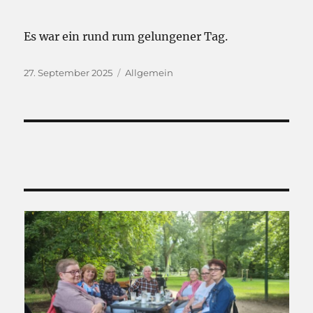
Es war ein rund rum gelungener Tag.
Veröffentlicht
Kategorien
27. September 2025
Allgemein
am