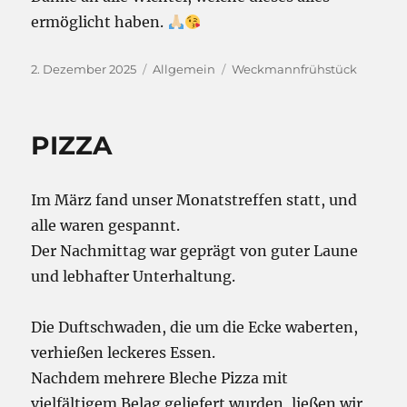
ermöglicht haben.
Veröffentlicht
Kategorien
Schlagwörter
2. Dezember 2025
Allgemein
Weckmannfrühstück
am
PIZZA
Im März fand unser Monatstreffen statt, und
alle waren gespannt.
Der Nachmittag war geprägt von guter Laune
und lebhafter Unterhaltung.
Die Duftschwaden, die um die Ecke waberten,
verhießen leckeres Essen.
Nachdem mehrere Bleche Pizza mit
vielfältigem Belag geliefert wurden, ließen wir