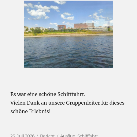
Es war eine schöne Schifffahrt.
Vielen Dank an unsere Gruppenleiter für dieses
schöne Erlebnis!
Veröffentlicht
Kategorien
Schlagwörter
26. Juli 2026
Bericht
Ausflug
,
Schifffahrt