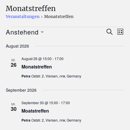
Monatstreffen
Veranstaltungen
Monatstreffen
Anstehend
Veranstaltungen
S
V
V
L
U
I
D
e
C
e
August 2026
S
a
H
r
T
E
r
t
E
August 26 @ 15:00
-
17:00
a
MI.
26
u
Monatstreffen
a
n
m
Petra
Oststr. 2, Viersen, nrw, Germany
s
n
w
t
ä
September 2026
s
a
h
September 30 @ 15:00
-
17:00
MI.
t
l
l
30
Moatstreffen
e
t
a
Petra
Oststr. 2, Viersen, nrw, Germany
n
u
.