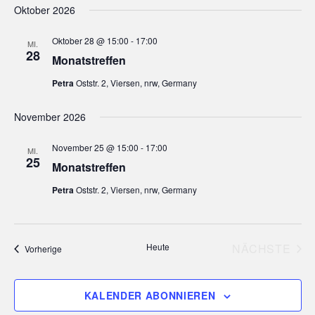
l
n
Oktober 2026
t
g
Oktober 28 @ 15:00
-
17:00
MI.
28
A
u
Monatstreffen
n
Petra
Oststr. 2, Viersen, nrw, Germany
n
s
g
November 2026
i
c
e
November 25 @ 15:00
-
17:00
MI.
25
Monatstreffen
h
n
t
Petra
Oststr. 2, Viersen, nrw, Germany
S
e
n
u
Heute
NÄCHSTE
Veranstaltungen
Vorherige
-
VERANS
c
N
h
KALENDER ABONNIEREN
a