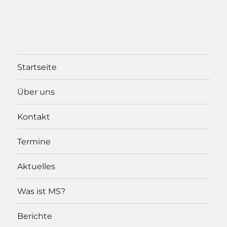
e
v
i
u
g
n
a
Startseite
d
t
i
A
Über uns
o
n
Kontakt
n
s
Termine
i
Aktuelles
c
Was ist MS?
h
Berichte
t